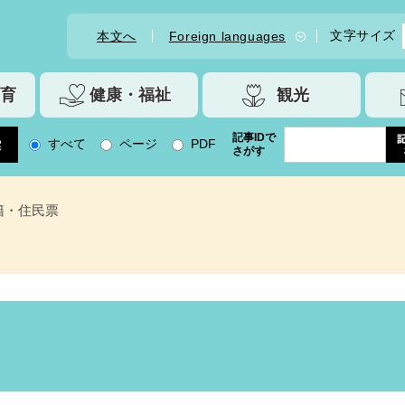
文字サイズ
本文へ
Foreign languages
育
健康・福祉
観光
記事IDで
すべて
ページ
PDF
さがす
籍・住民票