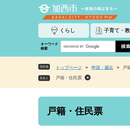
ペ
メ
ー
ニ
ジ
ュ
の
ー
くらし
子育て・教
先
を
頭
飛
G
キーワード
で
ば
検索
o
す
し
o
。
て
g
本
現在地
トップページ
>
申請・届出
>
戸
l
文
e
戸籍・住民票
へ
カ
ス
タ
ム
本
検
文
戸籍・住民票
索