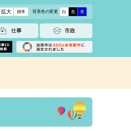
拡大
背景色の変更
標準
白
黒
青
仕事
市政