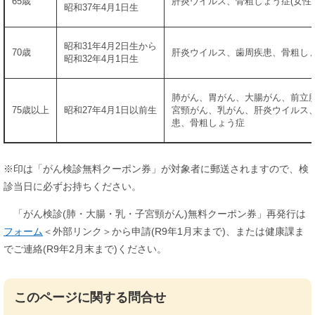
65歳
肝炎ウイルス、骨粗しょう症(女性)
昭和37年4月1日生
昭和31年4月2日生から
70歳
肝炎ウイルス、歯周疾患、骨粗しょ
昭和32年4月1日生
肺がん、胃がん、大腸がん、前立
75歳以上
昭和27年4月1日以前生
宮頸がん、乳がん、肝炎ウイルス
患、骨粗しょう症
※印は「がん検診無料クーポン券」が対象者に郵送されますので、検
診当日に必ずお持ちください。
「がん検診(肺・大腸・乳・子宮頸がん)無料クーポン券」再発行は
フォーム
＜外部リンク＞
から申請(R9年1月末まで)、または健康課ま
でご連絡(R9年2月末まで)ください。
このページに関する問合せ