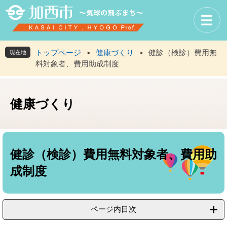
ペ
メ
ー
ニ
ジ
ュ
の
ー
先
を
トップページ
健康づくり
健診（検診）費用無
現在地
>
>
頭
飛
料対象者、費用助成制度
で
ば
す
し
。
て
健康づくり
本
文
へ
本
文
健診（検診）費用無料対象者、費用助
成制度
ページ内目次