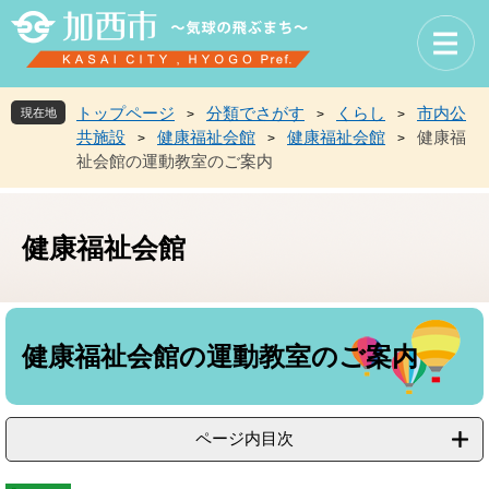
ペ
メ
ー
ニ
ジ
ュ
の
ー
先
を
トップページ
分類でさがす
くらし
市内公
現在地
>
>
>
頭
飛
共施設
健康福祉会館
健康福祉会館
健康福
>
>
>
で
ば
祉会館の運動教室のご案内
す
し
。
て
本
文
健康福祉会館
へ
本
文
健康福祉会館の運動教室のご案内
ページ内目次