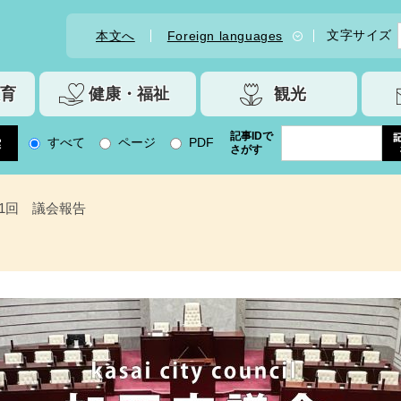
文字サイズ
本文へ
Foreign languages
育
健康・福祉
観光
記事IDで
すべて
ページ
PDF
さがす
11回 議会報告