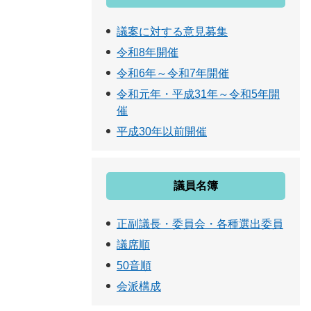
議案に対する意見募集
令和8年開催
令和6年～令和7年開催
令和元年・平成31年～令和5年開
催
平成30年以前開催
議員名簿
正副議長・委員会・各種選出委員
議席順
50音順
会派構成