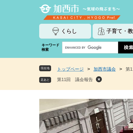
ペ
メ
ー
ニ
ジ
ュ
の
ー
くらし
子育て・教
先
を
頭
飛
G
キーワード
で
ば
検索
o
す
し
o
。
て
g
本
現在地
トップページ
>
加西市議会
>
第
l
文
e
第11回 議会報告
へ
カ
ス
タ
ム
検
索