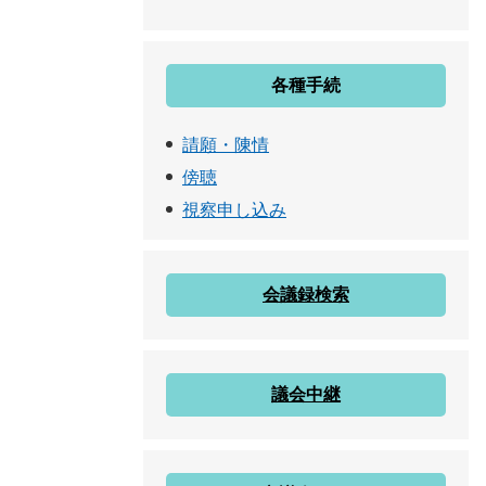
各種手続
請願・陳情
傍聴
視察申し込み
会議録検索
議会中継