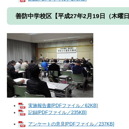
善防中学校区【平成27年2月19日（木曜
実施報告書[PDFファイル／62KB]
記録[PDFファイル／235KB]
アンケートの意見[PDFファイル／237KB]