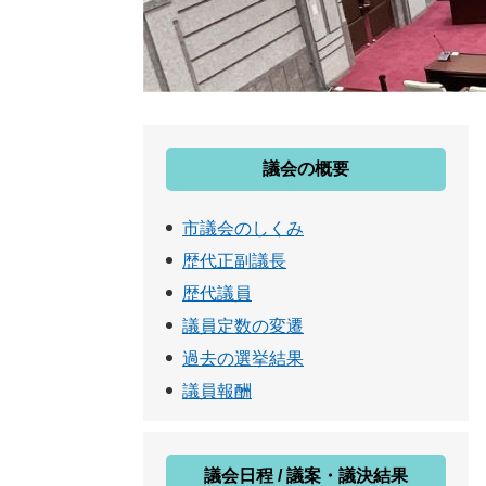
議会の概要
市議会のしくみ
歴代正副議長
歴代議員
議員定数の変遷
過去の選挙結果
議員報酬
議会日程 / 議案・議決結果