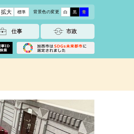
拡大
背景色の変更
標準
白
黒
青
仕事
市政