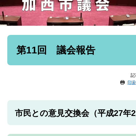
本
文
第11回 議会報告
記
印
市民との意見交換会（平成27年