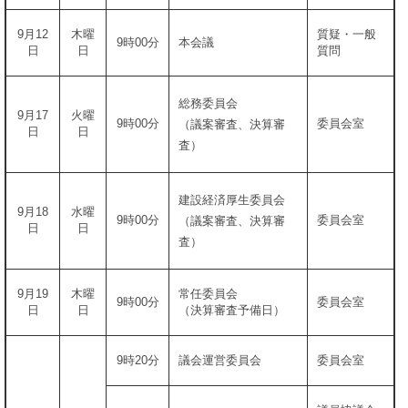
9月12
木曜
質疑・一般
9時00分
本会議
日
日
質問
総務委員会
9月17
火曜
9時00分
委員会室
（議案審査、決算審
日
日
査）
建設経済厚生委員会
9月18
水曜
9時00分
委員会室
（議案審査、決算審
日
日
査）
9月19
木曜
常任委員会
9時00分
委員会室
日
日
（決算審査予備日）
9時20分
議会運営委員会
委員会室