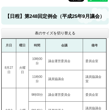
【日程】第248回定例会（平成25年9月議会）
表のサイズを切り替える
月日
曜日
時間
会議
備考
10時00
議会運営委員会
委員会室
分
8月27
火曜
日
日
11時00
議員協議会
議員協議会
分
室
9時00分
議会運営委員会
委員会室
議員協議会