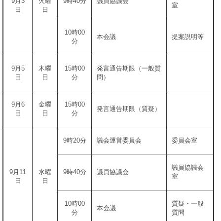
9月3
火曜
9時40分
議員協議会
室
日
日
10時00
本会議
提案説明等
分
9月5
木曜
15時00
発言通告期限（一般質
日
日
分
問）
9月6
金曜
15時00
発言通告期限（質疑）
日
日
分
9時20分
議会運営委員会
委員会室
議員協議会
9月11
水曜
9時40分
議員協議会
室
日
日
10時00
質疑・一般
本会議
分
質問