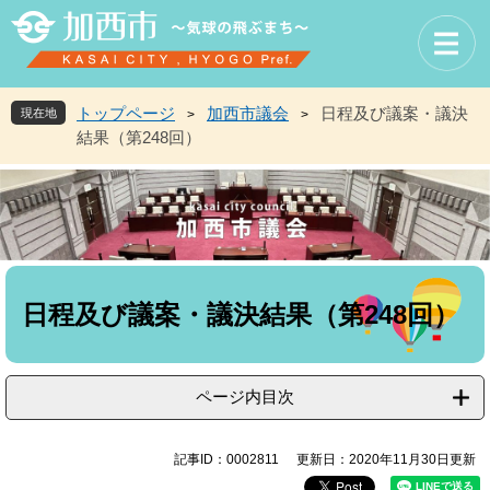
ペ
メ
ー
ニ
ジ
ュ
の
ー
先
を
トップページ
加西市議会
日程及び議案・議決
現在地
>
>
頭
飛
結果（第248回）
で
ば
す
し
。
て
本
文
へ
本
文
日程及び議案・議決結果（第248回）
ページ内目次
記事ID：0002811
更新日：2020年11月30日更新