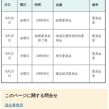
月日
曜日
時間
会議
備考
8月18
委員会
金曜日
10時00分
総務委員会
日
室
8月18
総務委員会
地域交通対策特別委
委員会
金曜日
日
終了後
員会
室
8月21
委員会
月曜日
10時00分
厚生委員会
日
室
8月23
委員会
水曜日
10時00分
建設経済委員会
日
室
このページに関する問合せ
議会事務局