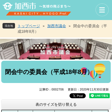
ペ
メ
ー
ニ
ジ
ュ
の
ー
先
を
トップページ
加西市議会
閉会中の委員会（平
現在地
>
>
頭
飛
成18年8月）
で
ば
す
し
。
て
本
文
へ
本
文
閉会中の委員会（平成18年8月）
記事ID：0002706
更新日：2020年11月30日更新
表のサイズを切り替える