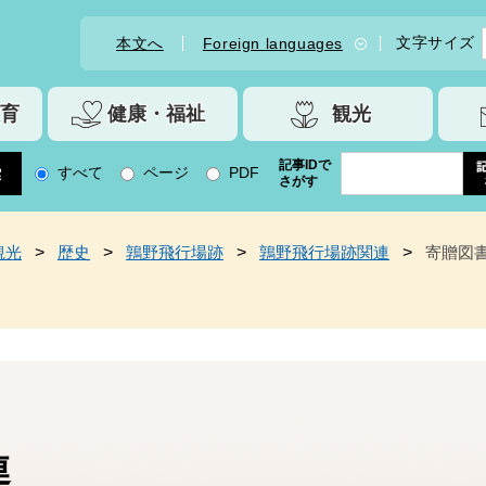
文字サイズ
本文へ
Foreign languages
育
健康・福祉
観光
記事IDで
すべて
ページ
PDF
さがす
観光
>
歴史
>
鶉野飛行場跡
>
鶉野飛行場跡関連
>
寄贈図
連