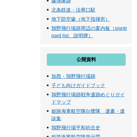
爆弾庫跡
北条鉄道・法華口駅
地下防空壕（地下指揮所）
鶉野飛行場跡周辺の案内板（signb
oard list、說明牌）
公開資料
加西・鶉野飛行場跡
子ども向けガイドブック
鶉野飛行場跡戦争遺跡めぐりガイ
ドマップ
姫路海軍航空隊白鷺隊 遺書・遺
詠集
鶉野飛行場平和祈念史
姫路海軍航空隊復元図