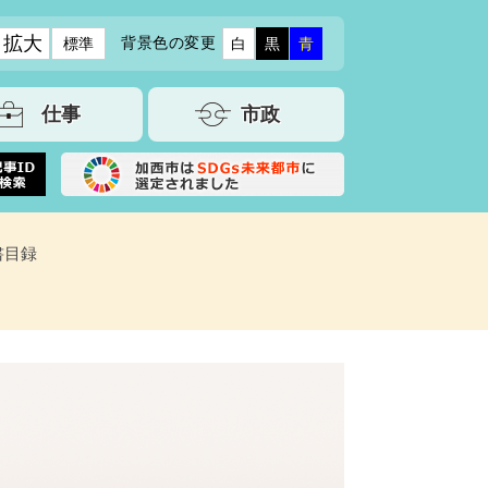
拡大
背景色の変更
標準
白
黒
青
仕事
市政
書目録