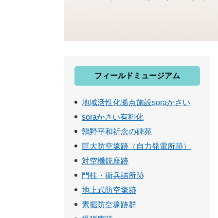
フィールドミュージアム
地域活性化拠点施設soraかさい
soraかさい有料化
鶉野平和祈念の碑苑
巨大防空壕跡（自力発電所跡）
対空機銃座跡
門柱・衛兵詰所跡
地上式防空壕跡
素掘防空壕跡群