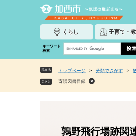
ペ
メ
ー
ニ
ジ
ュ
の
ー
くらし
子育て・教
先
を
頭
飛
G
キーワード
で
ば
検索
o
す
し
o
。
て
g
本
現在地
トップページ
>
分類でさがす
>
l
文
e
寄贈図書目録
へ
カ
ス
タ
ム
検
索
鶉野飛行場跡関