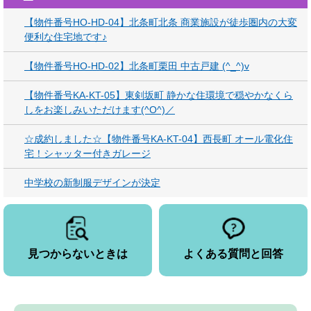
【物件番号HO-HD-04】北条町北条 商業施設が徒歩圏内の大変
便利な住宅地です♪
【物件番号HO-HD-02】北条町栗田 中古戸建 (^_^)v
【物件番号KA-KT-05】東剣坂町 静かな住環境で穏やかなくら
しをお楽しみいただけます(^O^)／
☆成約しました☆【物件番号KA-KT-04】西長町 オール電化住
宅！シャッター付きガレージ
中学校の新制服デザインが決定
見つからないときは
よくある質問と回答