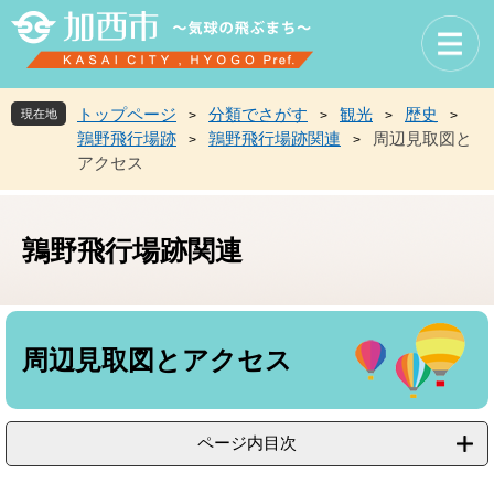
ペ
メ
ー
ニ
ジ
ュ
の
ー
先
を
トップページ
分類でさがす
観光
歴史
現在地
>
>
>
>
頭
飛
鶉野飛行場跡
鶉野飛行場跡関連
周辺見取図と
>
>
で
ば
アクセス
す
し
。
て
本
文
鶉野飛行場跡関連
へ
本
文
周辺見取図とアクセス
ページ内目次