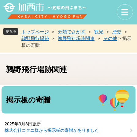
ペ
メ
ー
ニ
ジ
ュ
の
ー
先
を
トップページ
分類でさがす
観光
歴史
現在地
>
>
>
>
頭
飛
鶉野飛行場跡
鶉野飛行場跡関連
その他
>
掲示
>
>
で
ば
板の寄贈
す
し
。
て
本
文
鶉野飛行場跡関連
へ
本
文
掲示板の寄贈
2025年3月3日更新
株式会社コタニ様から掲示板の寄贈がありました