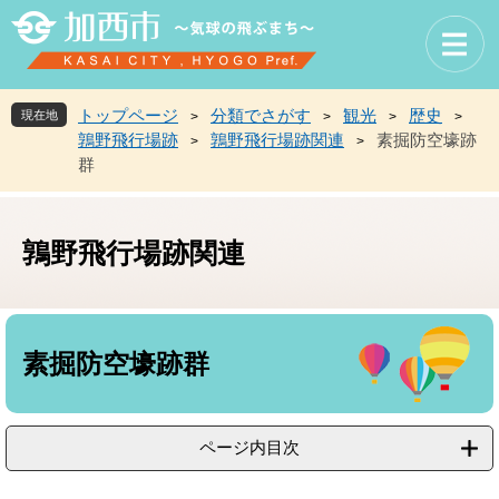
ペ
メ
ー
ニ
ジ
ュ
の
ー
先
を
トップページ
分類でさがす
観光
歴史
現在地
>
>
>
>
頭
飛
鶉野飛行場跡
鶉野飛行場跡関連
素掘防空壕跡
>
>
で
ば
群
す
し
。
て
本
文
鶉野飛行場跡関連
へ
本
文
素掘防空壕跡群
ページ内目次