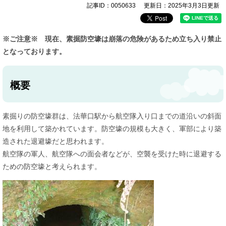
記事ID：0050633
更新日：2025年3月3日更新
※ご注意※ 現在、素掘防空壕は崩落の危険があるため立ち入り禁止
となっております。
概要
素掘りの防空壕群は、法華口駅から航空隊入り口までの道沿いの斜面
地を利用して築かれています。防空壕の規模も大きく、軍部により築
造された退避壕だと思われます。
航空隊の軍人、航空隊への面会者などが、空襲を受けた時に退避する
ための防空壕と考えられます。