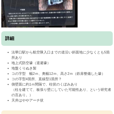
詳細
法華口駅から航空隊入口までの道沿い斜面地に少なくとも5箇
所あり
地上式防空壕（退避壕）
地盤くりぬき製
コの字型 幅2ｍ、奥幅12ｍ、高さ2ｍ（鉄扉整備した壕）
コの字型4箇所、直線型1箇所？
側壁面に約1ｍ間隔で、柱状のくぼみあり
（柱を建てて、板張り壁にしていた可能性あり、という研究者
の言あり。）
天井はややアーチ状​