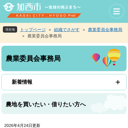
ペ
メ
ー
ニ
ジ
ュ
の
ー
先
を
トップページ
組織でさがす
農業委員会事務局
現在地
>
>
頭
飛
農業委員会事務局
>
で
ば
す
し
本
。
て
文
本
農業委員会事務局
文
へ
新着情報
農地を買いたい・借りたい方へ
2026年4月24日更新