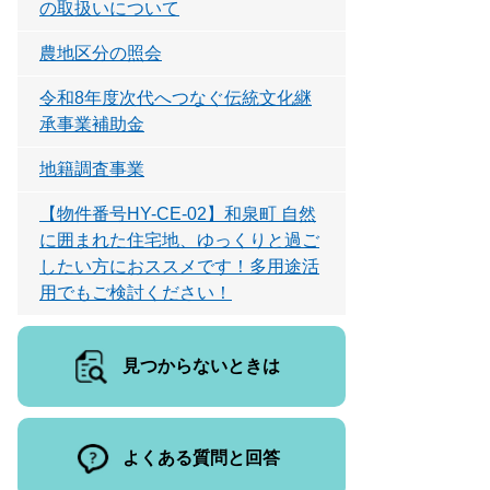
の取扱いについて
農地区分の照会
令和8年度次代へつなぐ伝統文化継
承事業補助金
地籍調査事業
【物件番号HY-CE-02】和泉町 自然
に囲まれた住宅地、ゆっくりと過ご
したい方におススメです！多用途活
用でもご検討ください！
見つからないときは
よくある質問と回答