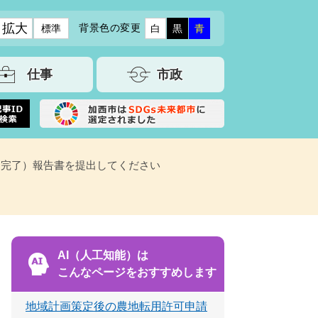
拡大
背景色の変更
標準
白
黒
青
仕事
市政
（完了）報告書を提出してください
AI（人工知能）は
こんなページをおすすめします
地域計画策定後の農地転用許可申請