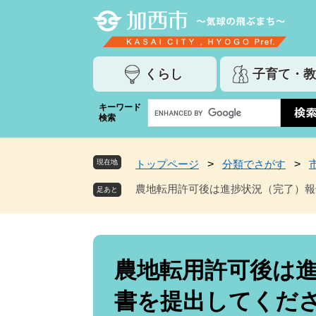
ペ
メ
ー
ニ
ジ
ュ
の
ー
くらし
子育て・教
先
を
頭
飛
G
キーワード
で
ば
検索
o
す
し
o
。
て
g
本
現在地
トップページ
>
分類でさがす
>
l
文
e
農地転用許可後は進捗状況（完了）報
へ
カ
ス
タ
ム
本
検
文
農地転用許可後は
索
書を提出してくだ