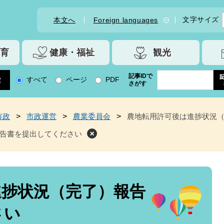
文字サイズ
本文へ
Foreign languages
育
健康・福祉
観光
記事IDで
すべて
ページ
PDF
さがす
市政
>
市政運営
>
農業委員会
>
農地転用許可後は進捗状況
告書を提出してください
進捗状況（完了）報告
さい