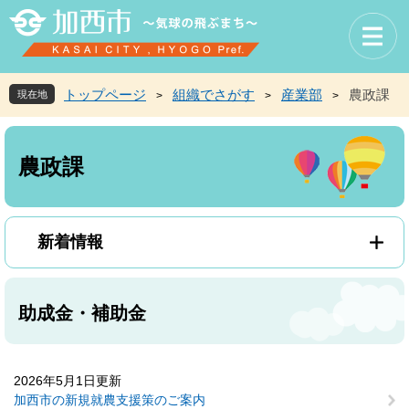
ペ
メ
ー
ニ
ジ
ュ
の
ー
先
を
トップページ
組織でさがす
産業部
農政課
現在地
>
>
>
頭
飛
で
ば
本
す
し
文
農政課
。
て
本
文
へ
新着情報
助成金・補助金
2026年5月1日更新
加西市の新規就農支援策のご案内