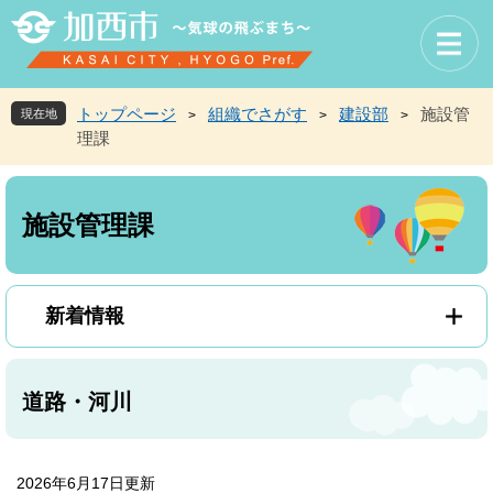
ペ
メ
ー
ニ
ジ
ュ
の
ー
先
を
トップページ
組織でさがす
建設部
施設管
現在地
>
>
>
頭
飛
理課
で
ば
す
し
本
。
て
文
本
施設管理課
文
へ
新着情報
道路・河川
2026年6月17日更新