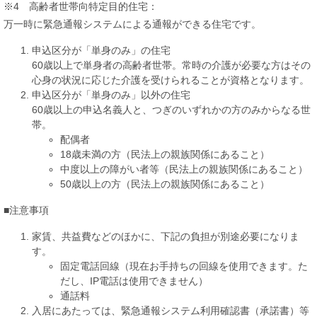
※4 高齢者世帯向特定目的住宅：
万一時に緊急通報システムによる通報ができる住宅です。
申込区分が「単身のみ」の住宅
60歳以上で単身者の高齢者世帯。常時の介護が必要な方はその
心身の状況に応じた介護を受けられることが資格となります。
申込区分が「単身のみ」以外の住宅
60歳以上の申込名義人と、つぎのいずれかの方のみからなる世
帯。
配偶者
18歳未満の方（民法上の親族関係にあること）
中度以上の障がい者等（民法上の親族関係にあること）
50歳以上の方（民法上の親族関係にあること）
■注意事項
家賃、共益費などのほかに、下記の負担が別途必要になりま
す。
固定電話回線（現在お手持ちの回線を使用できます。た
だし、IP電話は使用できません）
通話料
入居にあたっては、緊急通報システム利用確認書（承諾書）等