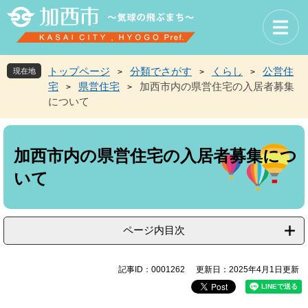
ペ
メ
ー
ニ
ジ
ュ
の
ー
先
を
トップページ
分類でさがす
くらし
公営住
現在地
>
>
>
頭
飛
宅
県営住宅
加西市内の県営住宅の入居者募集
>
>
で
ば
について
す
し
。
て
本
本
文
文
加西市内の県営住宅の入居者募集につ
へ
いて
ページ内目次
記事ID：0001262
更新日：2025年4月1日更新