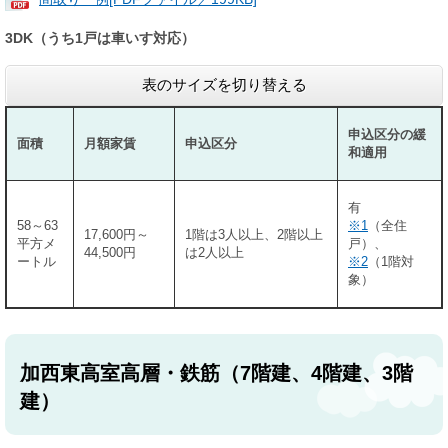
3DK（うち1戸は車いす対応）
表のサイズを切り替える
申込区分の緩
面積
月額家賃
申込区分
和適用
有
58～63
※1
（全住
17,600円～
1階は3人以上、2階以上
平方メ
戸）、
44,500円
は2人以上
ートル
※2
（1階対
象）
加西東高室高層・鉄筋（7階建、4階建、3階
建）