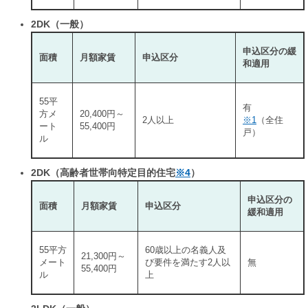
2DK（一般）
申込区分の緩
面積
月額家賃
申込区分
和適用
55平
有
方メ
20,400円～
2人以上
※1
（全住
ート
55,400円
戸）
ル
2DK（高齢者世帯向特定目的住宅
※4
）
申込区分の
面積
月額家賃
申込区分
緩和適用
55平方
60歳以上の名義人及
21,300円～
メート
び要件を満たす2人以
無
55,400円
ル
上