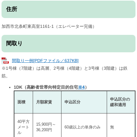
住所
加西市北条町東高室1161-1（エレベーター完備）
間取り
間取り一例[PDFファイル／637KB]
※1号棟（7階建）は高層、2号棟（4階建）と3号棟（3階建）は鉄
筋。
1DK（高齢者世帯向特定目的住宅
※4
）
申込区分の
面積
月額家賃
申込区分
緩和適用
40平方
15,900円～
メート
60歳以上の単身のみ
無
36,200円
ル