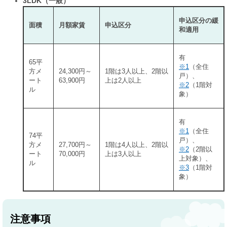
3LDK（一般）
申込区分の緩
面積
月額家賃
申込区分
和適用
有
65平
※1
（全住
方メ
24,300円～
1階は3人以上、2階以
戸）、
ート
63,900円
上は2人以上
※2
（1階対
ル
象）
有
※1
（全住
74平
戸）、
方メ
27,700円～
1階は4人以上、2階以
※2
（2階以
ート
70,000円
上は3人以上
上対象）、
ル
※3
（1階対
象）
注意事項