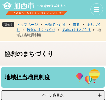
ペ
メ
ー
ニ
ジ
ュ
の
ー
先
を
トップページ
分類でさがす
市政
まちづく
現在地
>
>
>
頭
飛
り
協創のまちづくり
協創のまちづくり
地
>
>
>
で
ば
域担当職員制度
す
し
。
て
本
文
協創のまちづくり
へ
本
文
地域担当職員制度
ページ内目次