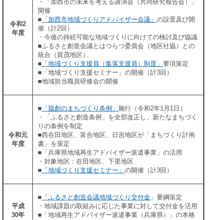
・「加西市の未来を考える講演会（共同研究報告会）」
開催
■
「加西市地域づくりアドバイザー会議」
の設置及び開
令和2
催（計2回）
年度
・今後の持続可能な地域づくりに向けての検討及び協議
■ふるさと創造会議とはつらつ委員会（地区社協）との
統合（賀茂地区）
■
「地域づくり支援員（集落支援員）制度」
要項策定
■「地域づくり支援セミナー」の開催（計3回）
■地域担当職員研修会の開催
■
「協創のまちづくり条例」
施行（令和2年1月1日）
・「ふるさと創造条例」を全部改正し、新たなまちづく
りの条例を制定
令和元
■西在田地区、富合地区、日吉地区が「まちづくり計画
年度
書」を策定
■「兵庫県地域再生アドバイザー派遣事業」の活用
・対象地区：在田地区、下里地区
■
「地域づくり支援セミナー」
の開催（計3回）
■
「ふるさと創造会議地域づくり交付金
」要綱策定
平成
・地域課題の取組みに応じた事業に対して交付金を活用
30年
■「地域再生アドバイザー派遣事業（兵庫県）」の本格