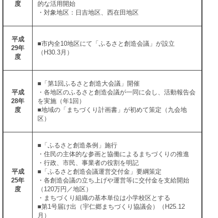
度
的な活用開始
・対象地区：日吉地区、西在田地区
平成
■市内全10地区にて「ふるさと創造会議」が設立
29年
（H30.3月）
度
■「第1回ふるさと創造大会議」開催
平成
・各地区のふるさと創造会議が一同に会し、活動報告会
28年
を実施（年1回）
度
■地域の「まちづくり計画書」が初めて策定（九会地
区）
■「ふるさと創造条例」施行
・住民の主体的な参画と協働によるまちづくりの推進
・行政、市民、事業者の役割を明記
平成
■「ふるさと創造会議運営交付金」要綱策定
25年
・各創造会議の立ち上げや運営等に交付金を支給開始
度
（120万円／地区）
・まちづくり組織の基本単位は小学校区とする
■第1号届け出（宇仁郷まちづくり協議会）（H25.12
月）