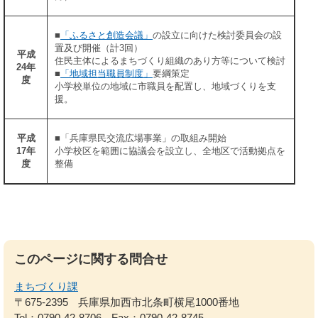
■
「ふるさと創造会議」
の設立に向けた検討委員会の設
置及び開催（計3回）
平成
住民主体によるまちづくり組織のあり方等について検討
24年
■
「地域担当職員制度」
要綱策定
度
小学校単位の地域に市職員を配置し、地域づくりを支
援。
平成
■「兵庫県民交流広場事業」の取組み開始
17年
小学校区を範囲に協議会を設立し、全地区で活動拠点を
度
整備
このページに関する問合せ
まちづくり課
〒675-2395
兵庫県加西市北条町横尾1000番地
Tel：0790-42-8706
Fax：0790-42-8745