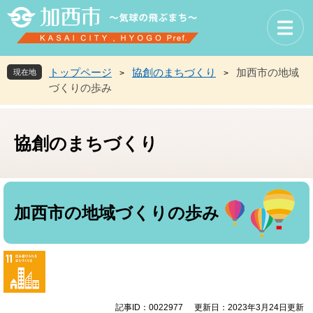
ペ
メ
ー
ニ
ジ
ュ
の
ー
先
を
トップページ
協創のまちづくり
加西市の地域
現在地
>
>
頭
飛
づくりの歩み
で
ば
す
し
。
て
協創のまちづくり
本
文
へ
本
文
加西市の地域づくりの歩み
記事ID：0022977
更新日：2023年3月24日更新