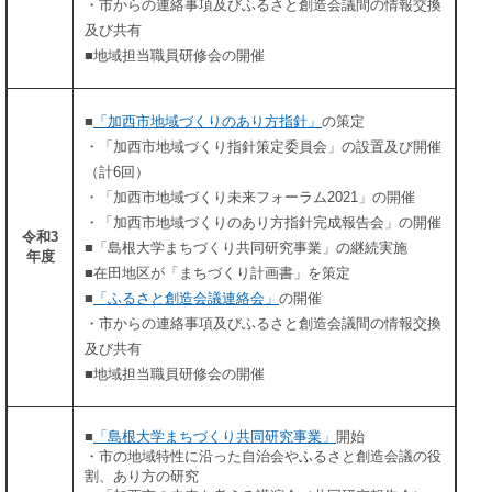
・市からの連絡事項及びふるさと創造会議間の情報交換
及び共有
​■地域担当職員研修会の開催
■
「加西市地域づくりのあり方指針」
の策定
・「加西市地域づくり指針策定委員会」の設置及び開催
（計6回）
・「加西市地域づくり未来フォーラム2021」の開催
・「加西市地域づくりのあり方指針完成報告会」の開催
令和3
■「島根大学まちづくり共同研究事業」の継続実施
年度
■在田地区が「まちづくり計画書」を策定
■
「ふるさと創造会議連絡会」
の開催
・市からの連絡事項及びふるさと創造会議間の情報交換
及び共有
​■地域担当職員研修会の開催
■
「島根大学まちづくり共同研究事業」
開始
・市の地域特性に沿った自治会やふるさと創造会議の役
割、あり方の研究