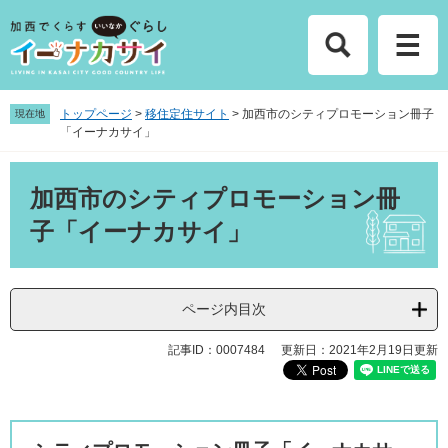
ペ
メ
ー
ニ
ジ
ュ
の
ー
先
を
頭
飛
トップページ
>
移住定住サイト
>
加西市のシティプロモーション冊子
現在地
「イーナカサイ」
で
ば
す
し
本
。
て
文
加西市のシティプロモーション冊
本
文
子「イーナカサイ」
へ
ページ内目次
記事ID：0007484
更新日：2021年2月19日更新