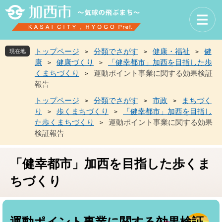
ペ
メ
ー
ニ
ジ
ュ
の
ー
先
を
トップページ
分類でさがす
健康・福祉
健
現在地
>
>
>
頭
飛
康
健康づくり
「健幸都市」加西を目指した歩
>
>
で
ば
くまちづくり
運動ポイント事業に関する効果検証
>
す
し
報告
。
て
本
トップページ
分類でさがす
市政
まちづく
>
>
>
文
り
歩くまちづくり
「健幸都市」加西を目指し
>
>
へ
た歩くまちづくり
運動ポイント事業に関する効果
>
検証報告
「健幸都市」加西を目指した歩くま
ちづくり
本
文
運動ポイント事業に関する効果検証