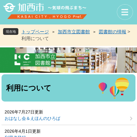
ペ
メ
ー
ニ
ジ
ュ
の
ー
先
を
トップページ
加西市立図書館
図書館の情報
>
現在地
>
>
頭
飛
利用について
で
ば
す
し
。
て
本
文
へ
本
文
利用について
2026年7月27日更新
おはなし会＆えほんのひろば
2026年4月1日更新