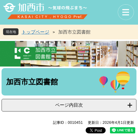
ペ
メ
ー
ニ
ジ
ュ
の
ー
先
を
トップページ
加西市立図書館
現在地
>
頭
飛
で
ば
す
し
。
て
本
文
本
へ
文
加西市立図書館
ページ内目次
記事ID：0010451
更新日：2026年4月1日更新