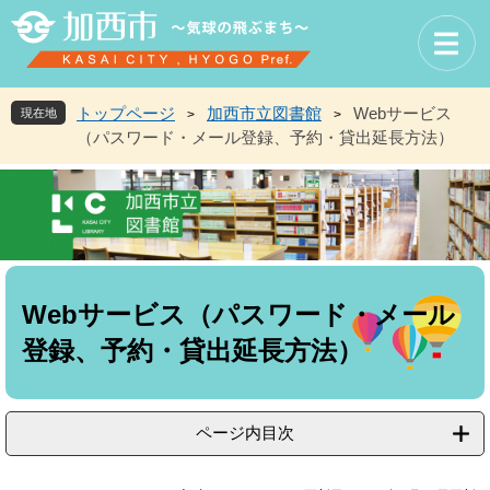
ペ
メ
ー
ニ
ジ
ュ
の
ー
先
を
トップページ
加西市立図書館
Webサービス
現在地
>
>
頭
飛
（パスワード・メール登録、予約・貸出延長方法）
で
ば
す
し
。
て
本
文
へ
本
文
Webサービス（パスワード・メール
登録、予約・貸出延長方法）
ページ内目次