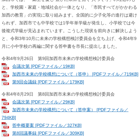
と、学校園・家庭・地域社会が一体となり、「市民すべてがかかわる
加西の教育」の実現に取り組みます。全国的に少子化等の進行は避け
られず、加西市でも中学校では1学年単学級が発生し、小学校では今
後複式学級が見込まれています。こうした現状を前向きに解決しよう
と、令和3年10月に未来の学校構想検討委員会を立ち上げ、令和4年9
月に小中学校の再編に関する答申書を市長に提出しました。
令和4年9月26日 第9回加西市未来の学校構想検討委員会
会議次第 [PDFファイル／19KB]
加西市未来の学校構想について（答申） [PDFファイル／719KB]
第9回会議録 [PDFファイル／179KB]
令和4年8月29日 第8回加西市未来の学校構想検討委員会
会議次第 [PDFファイル／29KB]
加西市未来の学校構想について（答申案） [PDFファイル／
794KB]
答申概要案 [PDFファイル／327KB]
第8回議事録 [PDFファイル／309KB]