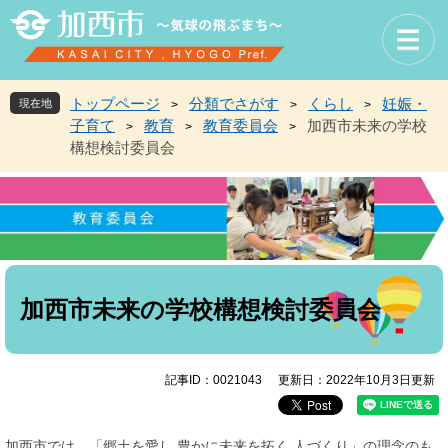
ペ
メ
ー
ニ
ジ
ュ
の
ー
先
を
トップページ
分類でさがす
くらし
妊娠・
現在地
>
>
>
頭
飛
子育て
教育
教育委員会
加西市未来の学校
>
>
>
で
ば
構想検討委員会
す
し
。
て
本
文
へ
本
文
加西市未来の学校構想検討委員会
記事ID：0021043
更新日：2022年10月3日更新
加西市では、「郷土を愛し 豊かに未来を拓く 人づくり」の理念のも