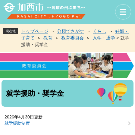
ペ
メ
ー
ニ
ジ
ュ
の
ー
先
を
トップページ
分類でさがす
くらし
妊娠・
現在地
>
>
>
頭
飛
子育て
教育
教育委員会
入学・通学
>
就学
>
>
>
で
ば
援助・奨学金
す
し
。
て
本
文
へ
本
文
就学援助・奨学金
2026年4月30日更新
就学援助制度