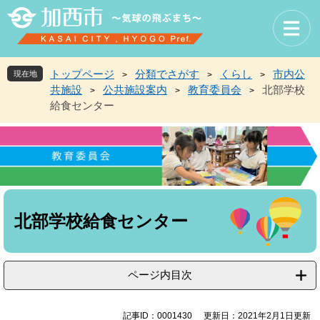
ペ
メ
ー
ニ
ジ
ュ
の
ー
先
を
トップページ
分類でさがす
くらし
市内公
現在地
>
>
>
頭
飛
共施設
公共施設案内
教育委員会
北部学校
>
>
>
で
ば
給食センター
す
し
。
て
本
文
へ
本
文
北部学校給食センター
ページ内目次
記事ID：0001430
更新日：2021年2月1日更新