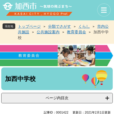
ペ
メ
ー
ニ
ジ
ュ
の
ー
先
を
トップページ
分類でさがす
くらし
市内公
現在地
>
>
>
頭
飛
共施設
公共施設案内
教育委員会
加西中学
>
>
>
で
ば
校
す
し
。
て
本
文
へ
本
文
加西中学校
ページ内目次
記事ID：0001422
更新日：2021年2月1日更新