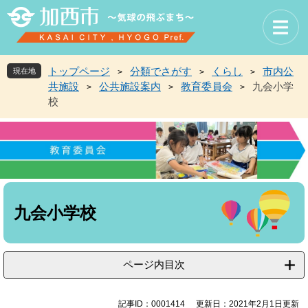
ペ
メ
ー
ニ
ジ
ュ
の
ー
先
を
トップページ
分類でさがす
くらし
市内公
現在地
>
>
>
頭
飛
共施設
公共施設案内
教育委員会
九会小学
>
>
>
で
ば
校
す
し
。
て
本
文
へ
本
文
九会小学校
ページ内目次
記事ID：0001414
更新日：2021年2月1日更新