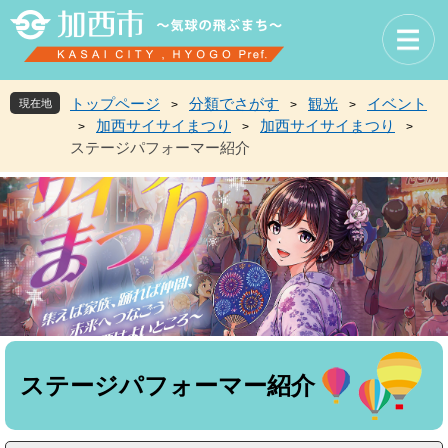
ペ
メ
ー
ニ
ジ
ュ
の
ー
先
を
トップページ
分類でさがす
観光
イベント
現在地
>
>
>
頭
飛
加西サイサイまつり
加西サイサイまつり
>
>
>
で
ば
ステージパフォーマー紹介
す
し
。
て
本
文
へ
本
文
ステージパフォーマー紹介