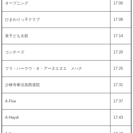
オープニング
17:00
ひまわりっ子クラブ
17:08
泉子ども太鼓
17:14
コンチーズ
17:20
フラ・ハーラウ・オ・アーヌエヌエ メハナ
17:25
少林寺拳法加西道院
17:31
A-Flux
17:37
A-Haydi
17:43