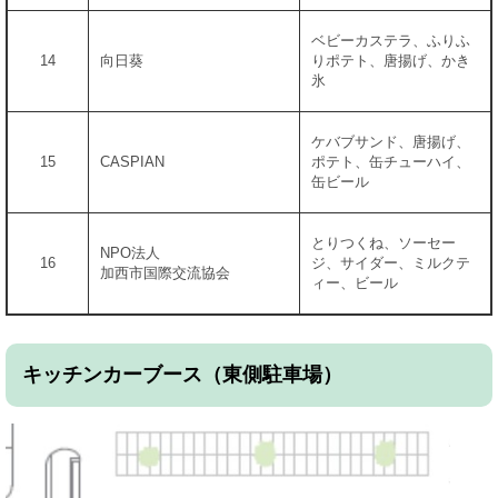
ベビーカステラ、ふりふ
14
向日葵
りポテト、唐揚げ、かき
氷
ケバブサンド、唐揚げ、
15
CASPIAN
ポテト、缶チューハイ、
缶ビール
とりつくね、ソーセー
NPO法人
16
ジ、サイダー、ミルクテ
加西市国際交流協会
ィー、ビール
キッチンカーブース（東側駐車場）