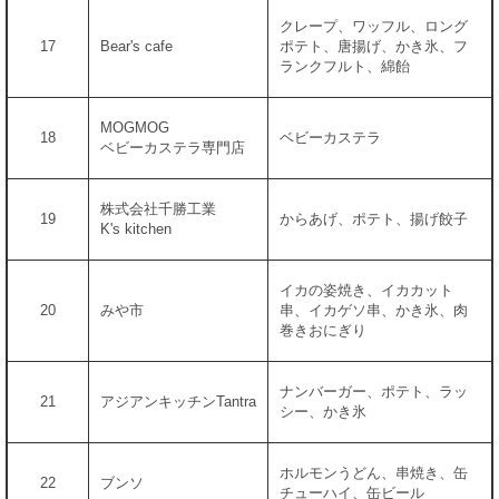
クレープ、ワッフル、ロング
17
Bear's cafe
ポテト、唐揚げ、かき氷、フ
ランクフルト、綿飴
MOGMOG
18
ベビーカステラ
ベビーカステラ専門店
株式会社千勝工業
19
からあげ、ポテト、揚げ餃子
K's kitchen
イカの姿焼き、イカカット
20
みや市
串、イカゲソ串、かき氷、肉
巻きおにぎり
ナンバーガー、ポテト、ラッ
21
アジアンキッチンTantra
シー、かき氷
ホルモンうどん、串焼き、缶
22
ブンソ
チューハイ、缶ビール