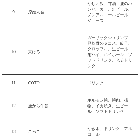
かしわ飯、甘酒、鹿のハ
ンバーガー、缶ビール、
9
原始人会
ノンアルコールビール、
ジュース
ガーリックシュリンプ、
豚軟骨のタコス、餃子、
クロッフル、生ビール、
10
真はろ
酎ハイ、ハイボール、ソ
フトドリンク、光るドリ
ンク
11
COTO
ドリンク
ホルモン焼、焼肉、揚
12
唐から牛旨
物、イカ焼き、生ビー
ル、ソフトドリンク
かき氷、ドリンク、アル
13
こっこ
コール