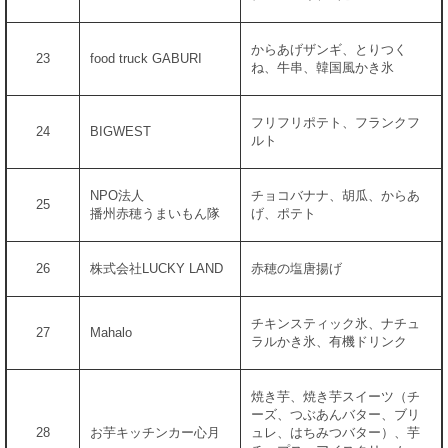
からあげザンギ、とりつく
23
food truck GABURI
ね、牛串、韓国風かき氷
フリフリポテト、フランクフ
24
BIGWEST
ルト
NPO法人
チョコバナナ、胡瓜、からあ
25
播州赤穂うまいもん隊
げ、ポテト
26
株式会社LUCKY LAND
赤穂の塩唐揚げ
チキンスティック氷、ナチュ
27
Mahalo
ラルかき氷、有機ドリンク
焼き芋、焼き芋スイーツ（チ
ーズ、つぶあんバター、ブリ
28
お芋キッチンカー心月
ュレ、はちみつバター）、芋