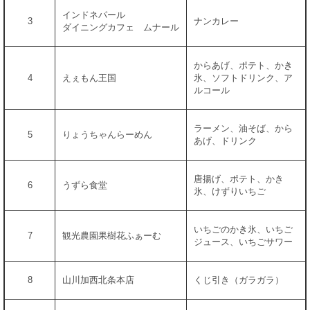
インドネパール
3
ナンカレー
ダイニングカフェ ムナール
からあげ、ポテト、かき
4
えぇもん王国
氷、ソフトドリンク、ア
ルコール
ラーメン、油そば、から
5
りょうちゃんらーめん
あげ、ドリンク
唐揚げ、ポテト、かき
6
うずら食堂
氷、けずりいちご
いちごのかき氷、いちご
7
観光農園果樹花ふぁーむ
ジュース、いちごサワー
8
山川加西北条本店
くじ引き（ガラガラ）