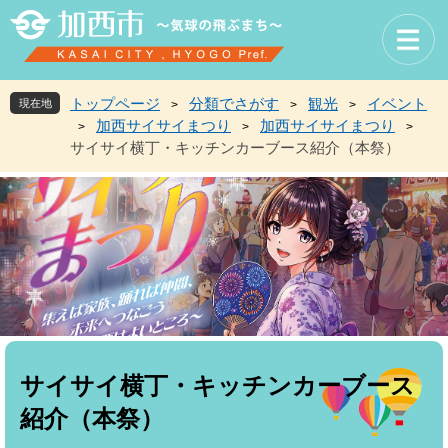
ペ
メ
ー
ニ
ジ
ュ
の
ー
先
を
トップページ
分類でさがす
観光
イベント
現在地
>
>
>
頭
飛
加西サイサイまつり
加西サイサイまつり
>
>
>
で
ば
サイサイ横丁・キッチンカーブース紹介（本祭）
す
し
。
て
本
文
へ
本
文
サイサイ横丁・キッチンカーブース
紹介（本祭）