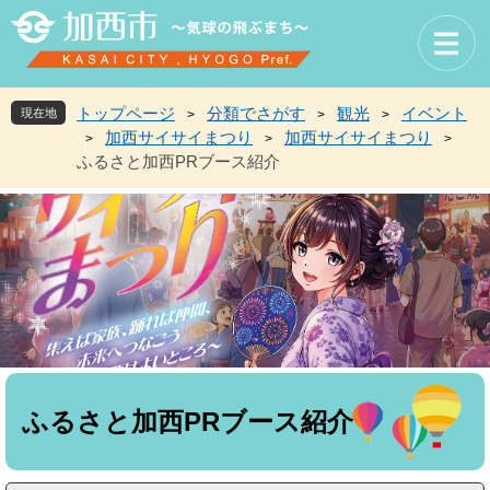
ペ
メ
ー
ニ
ジ
ュ
の
ー
先
を
トップページ
分類でさがす
観光
イベント
現在地
>
>
>
頭
飛
加西サイサイまつり
加西サイサイまつり
>
>
>
で
ば
ふるさと加西PRブース紹介
す
し
。
て
本
文
へ
本
文
ふるさと加西PRブース紹介