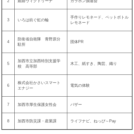
2
姫路ヴィクトリーナ
ガラポン抽選会
手作りレモネード、ペットボトル
3
いろは紡ぐ虹の輪
レモネード
防衛省自衛隊 青野原分
4
団体PR
駐所
加西市立加西特別支援学
5
木工、紙すき、陶芸、織り
校 高等部
株式会社かさいスマート
6
電気の体験
エナジー
7
加西市厚生保護女性会
バザー
8
加西市防災課・産業課
ライフナビ、ねっぴ～Pay