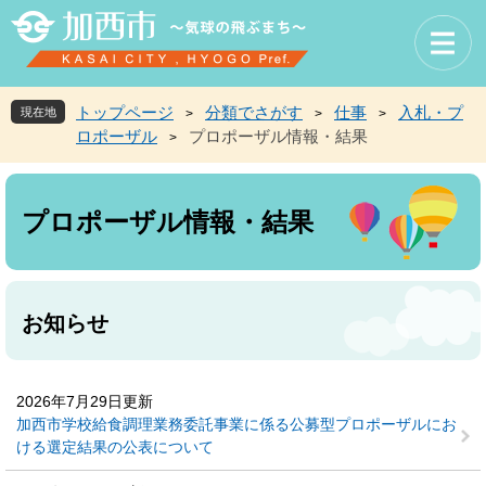
ペ
メ
ー
ニ
ジ
ュ
の
ー
先
を
トップページ
分類でさがす
仕事
入札・プ
現在地
>
>
>
頭
飛
ロポーザル
プロポーザル情報・結果
>
で
ば
す
し
本
。
て
文
本
プロポーザル情報・結果
文
へ
お知らせ
2026年7月29日更新
加西市学校給食調理業務委託事業に係る公募型プロポーザルにお
ける選定結果の公表について