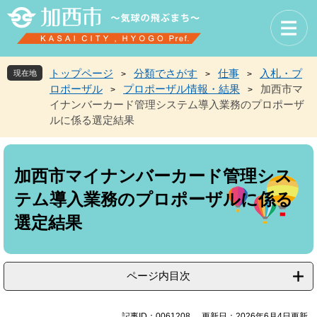
ペ
メ
ー
ニ
ジ
ュ
の
ー
先
を
トップページ
分類でさがす
仕事
入札・プ
現在地
>
>
>
頭
飛
ロポーザル
プロポーザル情報・結果
加西市マ
>
>
で
ば
イナンバーカード管理システム導入業務のプロポーザ
す
し
ルに係る選定結果
。
て
本
本
文
文
へ
加西市マイナンバーカード管理シス
テム導入業務のプロポーザルに係る
選定結果
ページ内目次
記事ID：0061208
更新日：2026年6月4日更新