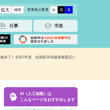
拡大
背景色の変更
標準
白
黒
青
仕事
市政
募集終了）令和7年度 短期留学研修業務委託に
AI（人工知能）は
こんなページをおすすめします