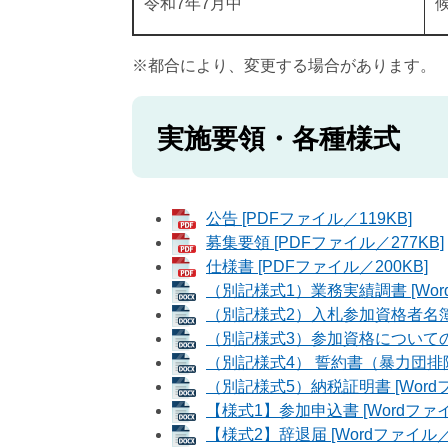
令和7年7月中
※都合により、変更する場合があります。
実施要領・各種様式
公告 [PDFファイル／119KB]
募集要領 [PDFファイル／277KB]
仕様書 [PDFファイル／200KB]
（別記様式1）業務実績調書 [Wor
（別記様式2）入札参加資格者名簿登
（別記様式3）参加資格についての誓約
（別記様式4） 誓約書（暴力団排除条
（別記様式5）納税証明書 [Wordフ
【様式1】参加申込書 [Wordファイ
【様式2】辞退届 [Wordファイル／