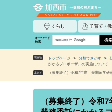
ペ
メ
ー
ニ
ジ
ュ
の
ー
くらし
子育て・教
先
を
頭
飛
G
キーワード
で
ば
検索
o
す
し
o
。
て
g
本
現在地
トップページ
>
分類でさがす
>
l
文
かかるプロポーザルの実施について
e
へ
カ
（募集終了）令和7年度 短期留学研
ス
タ
ム
検
本
索
文
（募集終了）令和7