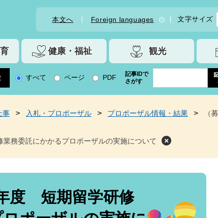
文字サイズ
本文へ
Foreign languages
育
健康・福祉
観光
記事IDで
すべて
ページ
PDF
さがす
仕事
>
入札・プロポーザル
>
プロポーザル情報・結果
>
（
修業務委託にかかるプロポーザルの実施について
年度 短期留学研修