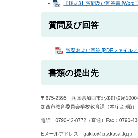
【様式3】質問及び回答書 [Wordフ
質問及び回答
質疑および回答 [PDFファイル／1
書類の提出先
〒675-2395 兵庫県加西市北条町横尾100
加西市教育委員会学校教育課（本庁舎6階）
電話：0790-42-8772（直通）Fax：0790-43-
Eメールアドレス：gakko@city.kasai.lg.jp