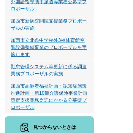
外国語指導助手派遣等業務公募型プ
ロポーザル
加西市新病院開院支援業務プロポー
ザルの実施
加西市立北条中学校外3校体育館空
調設備整備事業のプロポーザルを実
施します
勤怠管理システム等更新に係る調達
業務プロポーザルの実施
加西市高齢者福祉計画・認知症施策
推進計画・第10期介護保険事業計画
策定支援業務委託にかかる公募型プ
ロポーザル
見つからないときは