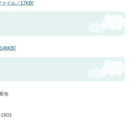
ァイル／17KB]
46KB]
0番地
1803