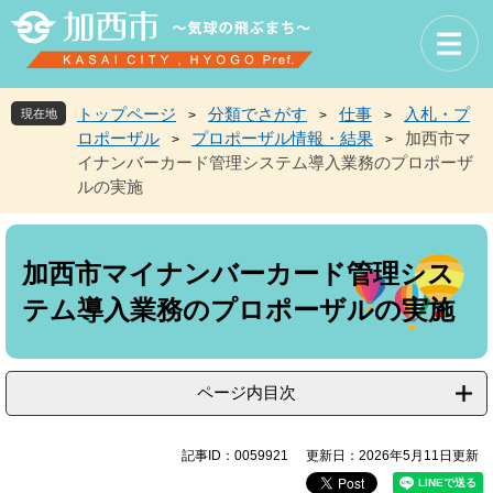
ペ
メ
ー
ニ
ジ
ュ
の
ー
先
を
トップページ
分類でさがす
仕事
入札・プ
現在地
>
>
>
頭
飛
ロポーザル
プロポーザル情報・結果
加西市マ
>
>
で
ば
イナンバーカード管理システム導入業務のプロポーザ
す
し
ルの実施
。
て
本
本
文
文
へ
加西市マイナンバーカード管理シス
テム導入業務のプロポーザルの実施
ページ内目次
記事ID：0059921
更新日：2026年5月11日更新