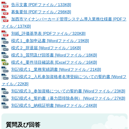
告示文書 [PDFファイル／133KB]
募集要領 [PDFファイル／298KB]
加西市マイナンバーカード管理システム導入業務仕様書 [PDFフ
ァイル／137KB]
別紙_評価基準表 [PDFファイル／320KB]
様式１_参加申込書 [Wordファイル／19KB]
様式２_辞退届 [Wordファイル／16KB]
様式３_質問及び回答書 [Wordファイル／18KB]
様式４_要件項目確認表 [Excelファイル／16KB]
別記様式１_業務実績調書 [Wordファイル／21KB]
別記様式２_入札参加資格者名簿登録についての誓約書 [Wordフ
ァイル／22KB]
別記様式３_参加資格についての誓約書 [Wordファイル／23KB]
別記様式４_誓約書（暴力団排除条例） [Wordファイル／27KB]
別記様式５_納税証明書 [Wordファイル／24KB]
質問及び回答