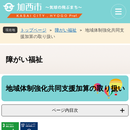
ペ
メ
ー
ニ
ジ
ュ
の
ー
先
を
トップページ
障がい福祉
地域体制強化共同支
現在地
>
>
頭
飛
援加算の取り扱い
で
ば
す
し
。
て
障がい福祉
本
文
へ
本
文
地域体制強化共同支援加算の取り扱い
ページ内目次