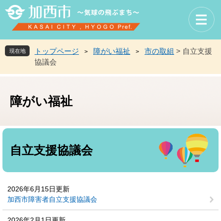
ペ
メ
ー
ニ
ジ
ュ
の
ー
先
を
トップページ
障がい福祉
市の取組
>
自立支援
現在地
>
>
頭
飛
協議会
で
ば
す
し
。
て
障がい福祉
本
文
へ
本
文
自立支援協議会
2026年6月15日更新
加西市障害者自立支援協議会
2026年2月1日更新