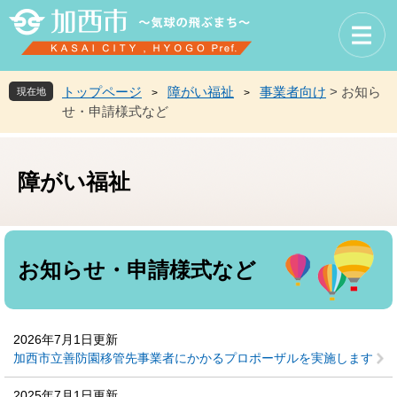
ペ
メ
ー
ニ
ジ
ュ
の
ー
先
を
トップページ
障がい福祉
事業者向け
>
お知ら
現在地
>
>
頭
飛
せ・申請様式など
で
ば
す
し
。
て
障がい福祉
本
文
へ
本
文
お知らせ・申請様式など
2026年7月1日更新
加西市立善防園移管先事業者にかかるプロポーザルを実施します
2025年7月1日更新