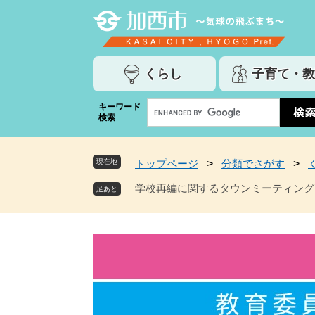
ペ
メ
ー
ニ
ジ
ュ
の
ー
くらし
子育て・教
先
を
頭
飛
G
キーワード
で
ば
検索
o
す
し
o
。
て
g
本
現在地
トップページ
>
分類でさがす
>
l
文
e
学校再編に関するタウンミーティング
へ
カ
ス
タ
ム
検
索