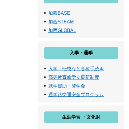
加西BASE
加西STEAM
加西GLOBAL
入学・通学
入学・転校など各種手続き
高等教育修学支援新制度
就学援助・奨学金
通学路交通安全プログラム
生涯学習 ・文化財