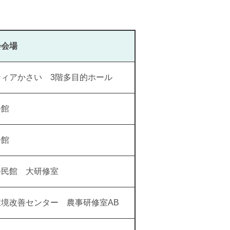
会会場
ティアかさい 3階多目的ホール
会館
会館
公民館 大研修室
環境改善センター 農事研修室AB