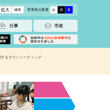
拡大
背景色の変更
標準
白
黒
青
仕事
市政
関するタウンミーティング