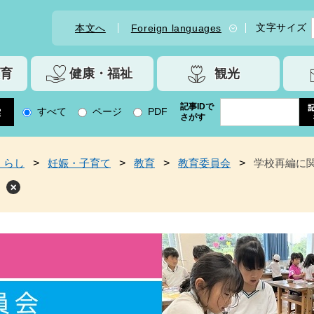
文字サイズ
本文へ
Foreign languages
育
健康・福祉
観光
記事IDで
すべて
ページ
PDF
さがす
くらし
>
妊娠・子育て
>
教育
>
教育委員会
>
学校再編に