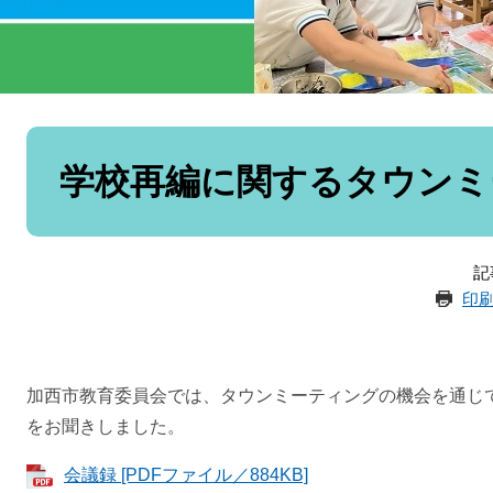
本
文
学校再編に関するタウンミ
記
印
加西市教育委員会では、タウンミーティングの機会を通じ
をお聞きしました。
会議録 [PDFファイル／884KB]