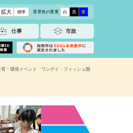
拡大
背景色の変更
標準
白
黒
青
仕事
市政
食育・環境イベント ワンデイ・フィッシュ開