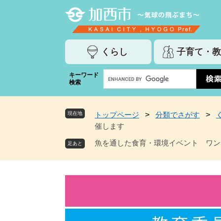
ペ
メ
ー
ニ
ジ
ュ
の
ー
くらし
子育て・教
先
を
頭
飛
G
キーワード
で
ば
検索
o
す
し
o
。
て
g
本
現在地
トップページ
>
分類でさがす
>
l
文
催します
e
へ
カ
魚を通した食育・環境イベント ワン
ス
タ
ム
検
索