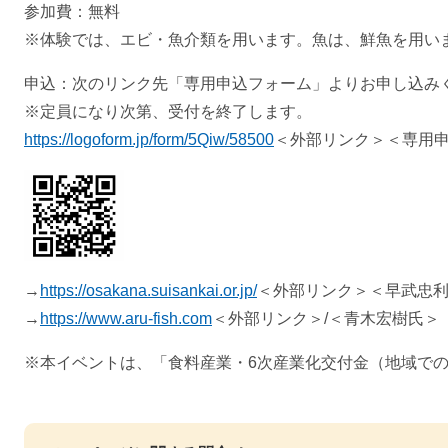
参加費：無料
※体験では、エビ・魚介類を用います。魚は、鮮魚を用い
申込：次のリンク先「専用申込フォーム」よりお申し込み
※定員になり次第、受付を終了します。
https://logoform.jp/form/5Qiw/58500
＜外部リンク＞
＜専用
→
https://osakana.suisankai.or.jp/
＜外部リンク＞
＜早武忠
→
https://www.aru-fish.com
＜外部リンク＞
/＜青木宏樹氏＞
※本イベントは、「食料産業・6次産業化交付金（地域で