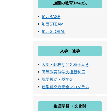
加西の教育3本の矢
加西BASE
加西STEAM
加西GLOBAL
入学・通学
入学・転校など各種手続き
高等教育修学支援新制度
就学援助・奨学金
通学路交通安全プログラム
生涯学習 ・文化財