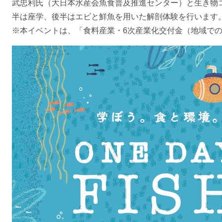
武忠利氏（大日本水産会魚食普及推進センター）と生き物
半は座学、後半はエビと鮮魚を用いた解剖体験を行います
※本イベントは、「食料産業・6次産業化交付金（地域で