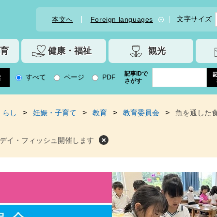
文字サイズ
本文へ
Foreign languages
育
健康・福祉
観光
記事IDで
すべて
ページ
PDF
さがす
くらし
>
妊娠・子育て
>
教育
>
教育委員会
>
魚を通した
デイ・フィッシュ開催します