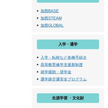
加西BASE
加西STEAM
加西GLOBAL
入学・通学
入学・転校など各種手続き
高等教育修学支援新制度
就学援助・奨学金
通学路交通安全プログラム
生涯学習 ・文化財