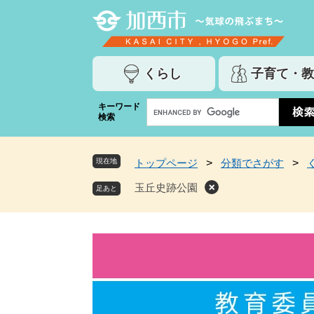
ペ
メ
ー
ニ
ジ
ュ
の
ー
くらし
子育て・教
先
を
頭
飛
G
キーワード
で
ば
検索
o
す
し
o
。
て
g
本
現在地
トップページ
>
分類でさがす
>
l
文
e
玉丘史跡公園
へ
カ
ス
タ
ム
検
索