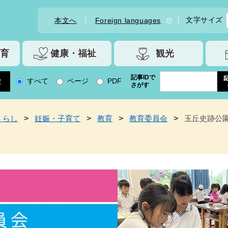
文字サイズ
本文へ
Foreign languages
育
健康・福祉
観光
記事IDで
すべて
ページ
PDF
さがす
くらし
>
妊娠・子育て
>
教育
>
教育委員会
>
玉丘史跡公