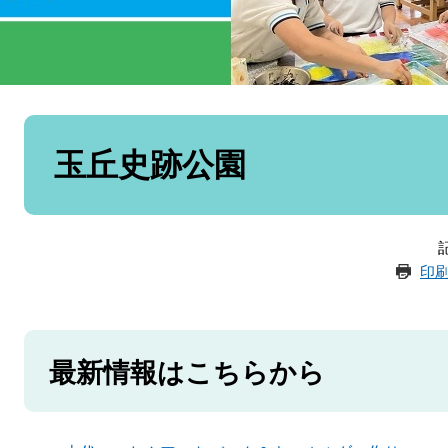
本
文
玉丘史跡公園
記
印
最新情報はこちらから