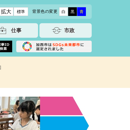
拡大
背景色の変更
標準
白
黒
青
仕事
市政
園