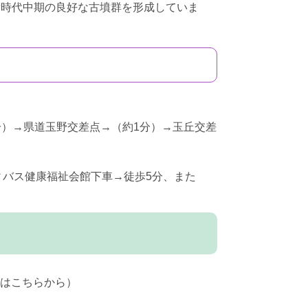
墳時代中期の良好な古墳群を形成していま
2分）→県道玉野交差点→（約1分）→玉丘交差
ィバス健康福祉会館下車→徒歩5分、また
はこちらから）