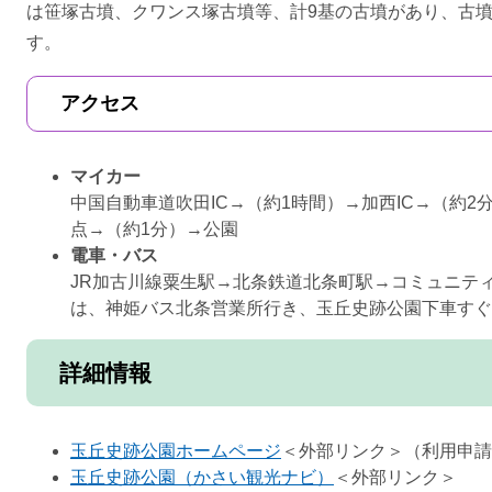
は笹塚古墳、クワンス塚古墳等、計9基の古墳があり、古
す。
アクセス
マイカー
中国自動車道吹田IC→（約1時間）→加西IC→（約
点→（約1分）→公園
電車・バス
JR加古川線粟生駅→北条鉄道北条町駅→コミュニテ
は、神姫バス北条営業所行き、玉丘史跡公園下車すぐ
詳細情報
玉丘史跡公園ホームページ
＜外部リンク＞
（利用申請
玉丘史跡公園（かさい観光ナビ）
＜外部リンク＞