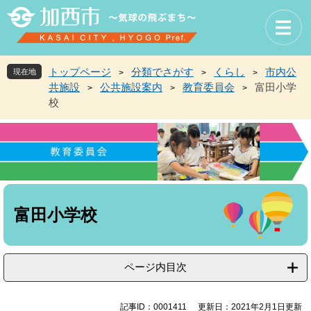
ペ
メ
ー
ニ
ジ
ュ
の
ー
先
を
トップページ
分類でさがす
くらし
市内公
現在地
>
>
>
頭
飛
共施設
公共施設案内
教育委員会
富田小学
>
>
>
で
ば
校
す
し
。
て
本
文
へ
本
文
富田小学校
ページ内目次
記事ID：0001411
更新日：2021年2月1日更新