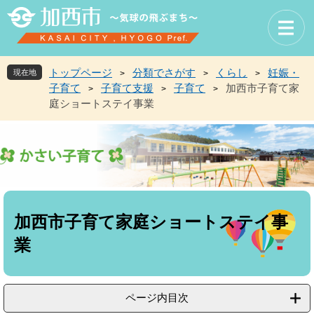
ペ
メ
ー
ニ
ジ
ュ
の
ー
先
を
トップページ
分類でさがす
くらし
妊娠・
現在地
>
>
>
頭
飛
子育て
子育て支援
子育て
加西市子育て家
>
>
>
で
ば
庭ショートステイ事業
す
し
。
て
本
文
へ
本
文
加西市子育て家庭ショートステイ事
業
ページ内目次