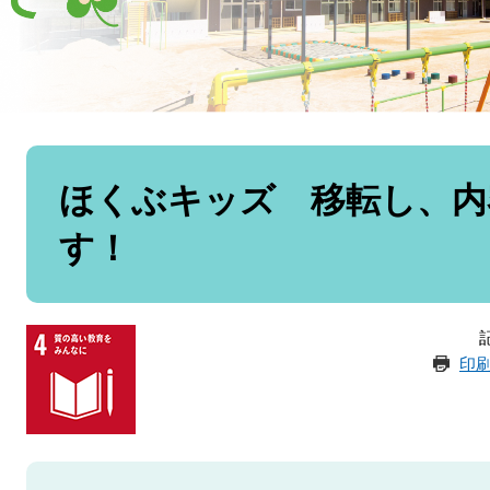
本
文
ほくぶキッズ 移転し、内
す！
記
印