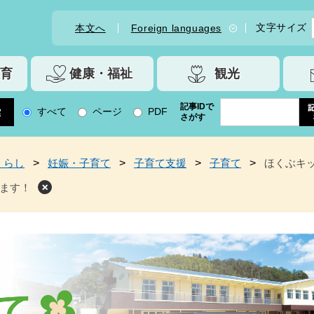
文字サイズ
本文へ
Foreign languages
育
健康・福祉
観光
記事IDで
すべて
ページ
PDF
さがす
くらし
>
妊娠・子育て
>
子育て支援
>
子育て
>
ほくぶキ
ます！