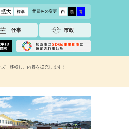
拡大
背景色の変更
標準
白
黒
青
仕事
市政
ッズ 移転し、内容を拡充します！