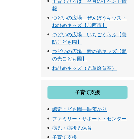
子育てひろば 今月のイベント情
報
つどいの広場 ぜんぼうキッズ・
ねひめキッズ【加西市】
つどいの広場 いちごくらぶ【善
防こども園】
つどいの広場 愛の光キッズ【愛
の光こども園】
ねひめキッズ（児童療育室）
子育て支援
認定こども園一時預かり
ファミリー・サポート・センター
病児・病後児保育
子育て支援