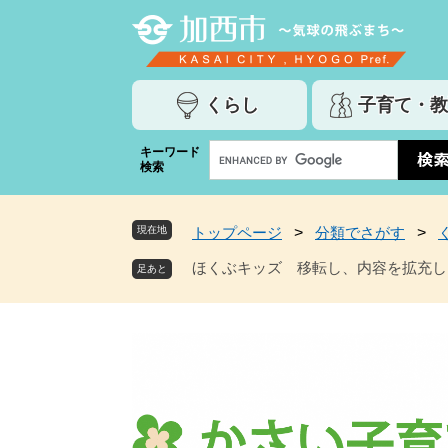
ペ
メ
ー
ニ
ジ
ュ
の
ー
くらし
子育て・教
先
を
頭
飛
G
キーワード
で
ば
検索
o
す
し
o
。
て
g
本
現在地
トップページ
>
分類でさがす
>
l
文
e
ほくぶキッズ 移転し、内容を拡充し
へ
カ
ス
タ
ム
検
索