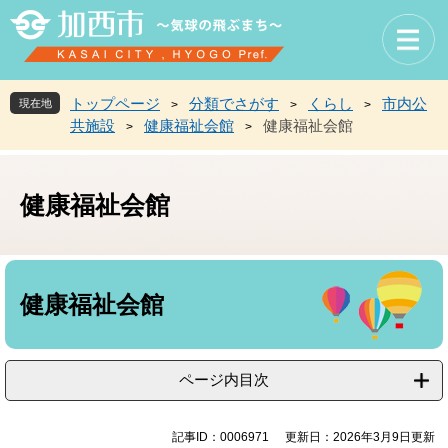
ペ
メ
ー
ニ
ジ
ュ
の
ー
先
を
トップページ
分類でさがす
くらし
市内公
現在地
>
>
>
頭
飛
共施設
健康福祉会館
健康福祉会館
>
>
で
ば
す
し
。
て
健康福祉会館
本
文
へ
本
文
健康福祉会館
ページ内目次
記事ID：0006971
更新日：2026年3月9日更新