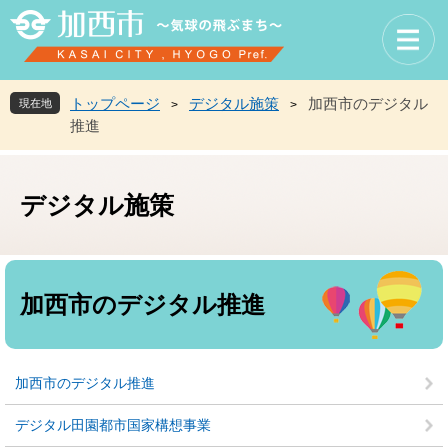
ペ
メ
ー
ニ
ジ
ュ
の
ー
先
を
トップページ
デジタル施策
加西市のデジタル
現在地
>
>
頭
飛
推進
で
ば
す
し
。
て
デジタル施策
本
文
へ
本
文
加西市のデジタル推進
加西市のデジタル推進
デジタル田園都市国家構想事業