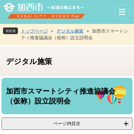
ペ
メ
ー
ニ
ジ
ュ
の
ー
先
を
トップページ
デジタル施策
加西市スマートシ
現在地
>
>
頭
飛
ティ推進協議会（仮称）設立説明会
で
ば
す
し
。
て
デジタル施策
本
文
へ
本
文
加西市スマートシティ推進協議会
（仮称）設立説明会
ページ内目次