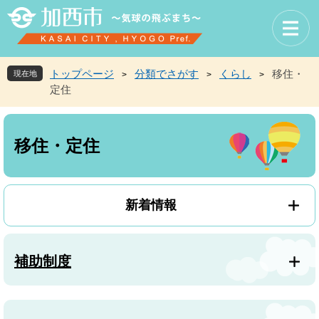
ペ
メ
ー
ニ
ジ
ュ
の
ー
先
を
トップページ
分類でさがす
くらし
移住・
現在地
>
>
>
頭
飛
定住
で
ば
す
し
本
。
て
文
本
移住・定住
文
へ
新着情報
補助制度