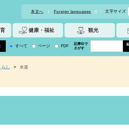
文字サイズ
本文へ
Foreign languages
育
健康・福祉
観光
記事IDで
すべて
ページ
PDF
さがす
くらし
>
水道