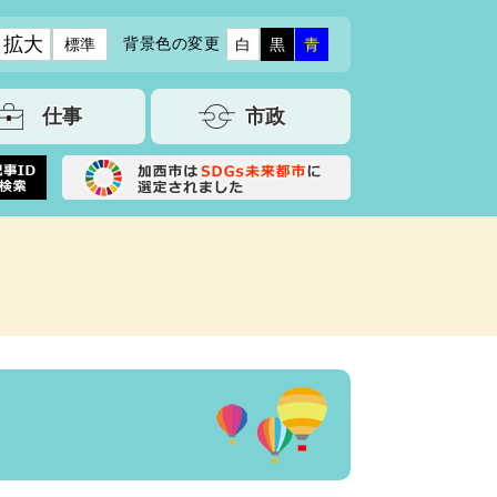
拡大
背景色の変更
標準
白
黒
青
仕事
市政