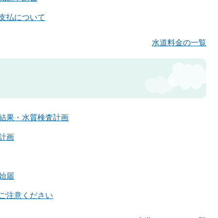
支払について
水道料金の一覧
結果・水質検査計画
計画
始届
ご注意ください