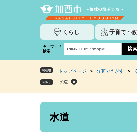
ペ
メ
ー
ニ
ジ
ュ
の
ー
くらし
子育て・教
先
を
頭
飛
G
キーワード
で
ば
検索
o
す
し
o
。
て
g
本
現在地
トップページ
>
分類でさがす
>
l
文
e
水道
へ
カ
ス
タ
ム
本
検
文
水道
索