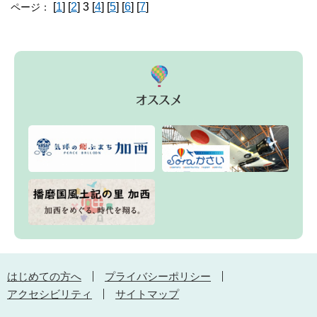
[
1
] [
2
] 3 [
4
] [
5
] [
6
] [
7
]
ページ：
はじめての方へ
プライバシーポリシー
アクセシビリティ
サイトマップ