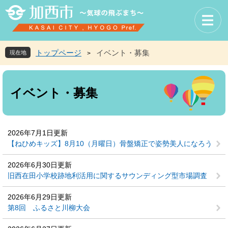
ペ
メ
ー
ニ
ジ
ュ
の
ー
先
を
トップページ
イベント・募集
現在地
>
頭
飛
で
ば
本
す
し
文
イベント・募集
。
て
本
文
へ
2026年7月1日更新
【ねひめキッズ】8月10（月曜日）骨盤矯正で姿勢美人になろう
2026年6月30日更新
旧西在田小学校跡地利活用に関するサウンディング型市場調査
2026年6月29日更新
第8回 ふるさと川柳大会