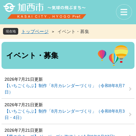
ペ
メ
ー
ニ
ジ
ュ
の
ー
先
を
トップページ
イベント・募集
現在地
>
頭
飛
で
ば
本
す
し
文
イベント・募集
。
て
本
文
へ
2026年7月21日更新
【いちごくらぶ】制作「8月カレンダーづくり」（令和8年8月7
日）
2026年7月21日更新
【いちごくらぶ】制作「8月カレンダーづくり」（令和8年8月3
日・4日）
2026年7月21日更新