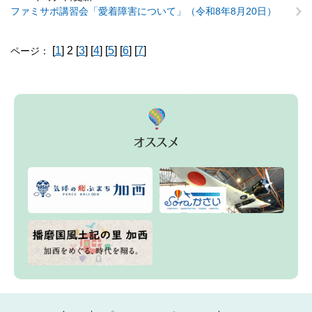
ファミサポ講習会「愛着障害について」（令和8年8月20日）
[
1
] 2 [
3
] [
4
] [
5
] [
6
] [
7
]
ページ：